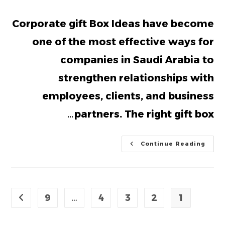
category:
published:
author:
Corporate gift Box Ideas have become
one of the most effective ways for
companies in Saudi Arabia to
strengthen relationships with
employees, clients, and business
partners. The right gift box…
Gift
Continue Reading
Box
Ideas
9
…
4
3
2
1
t page