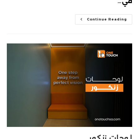
في…
هدايا
Continue Reading
ايفنتات
لوحات زنكور