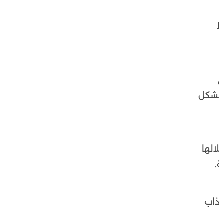
 بشكل
الها
.
ذاب