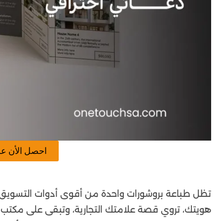
احصل الأن ع
تظل طباعة بروشورات واحدة من أقوى أدوات التسويق ا
هويتك، تروي قصة علامتك التجارية، وتبقى على مكتب ال