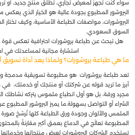
سواء كنت تجهز لمعرض تجاري، تطلق منتج جديد، أو تري
البروشور المطبوع بجودة عالية هو الخيار الذي يعكس 
البروشورات، مواصفات الطباعة الأساسية، وكيف تختار 
السوق السعودي.
هل تبحث عن طباعة بروشورات احترافية تعكس قوة ع
استشارة مجانية لمساعدتك في اخت
ما هي طباعة بروشورات؟ ولماذا يعد أداة تسويق 
تعد طباعة بروشورات هو مطبوعة تسويقية مدمجة ومن
أبرز ما تريد قوله عن شركتك أو منتجك أو خدمتك، في
مجرد ورقة، بل هو أول انطباع ملموس يتركه نشاطك الت
الشراء أو التواصل بسهولة.ما يميز البروشور المطبوع 
الملمس والألوان وجودة ورق الطباعة كلها تُرسّخ صورة
المطبوعة تعالَج في الدماغ بعمق أكبر مقارنةً بالمحتوى ا
تستخدم الشركات البروشورات لعرض منتجاتها وخدماتها 