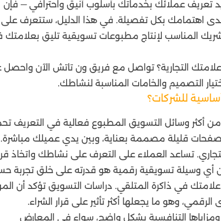
د تعريف عملائك بخدماتك بأسلوب أنيق واحترافي — فإن
مدى اهتمامك بكل تفصيلة. في هذا الدليل، ستتعرف على أ
الشريك المناسب لإنتاج مطبوعات تسويقية تليق بعلامتك 
لامتك التجارية؟ تواصل مع فريق ون تاتش الآن واحصل 
يار التصميم والخامات المناسبة لنشاطك.
أساسية للشركات؟
 أكثر وسائل التسويق المطبوع فعالية في التعريف تح
 صفحات قليلة مصممة بعناية، وبين يدي عميلك مباشرة.
جاري. تساعد العملاء على التعرف على نشاطك واتخاذ قرا
عن أي وسيلة تسويقية رقمية هو قدرته على خلق تجربة حسي
 علامتك في ذاكرة المتلقي. دراسات التسويق تؤكد أن المو
لرقمي، وهو ما يجعلها أكثر تأثير على قرار الشراء.
ومزاياها التنافسية بشكل واضح، سواء في المعارض