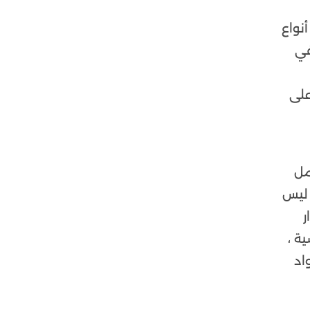
نواع
في
على
مل
 ليس
ر
ة ،
اد