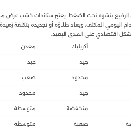
 الرفيع يتشوه تحت الضغط. يعتبر ستاندات خشب عرض من
ة يتحمل الاستخدام اليومي المكثف، ويعاد طلاؤه أو تجديده بتكلفة زهيدة
 بشكل اقتصادي على المدى البعيد.
أكريليك
معدن
جيد
جيد
محدود
صعب
جيد
محدود
منخفضة
متوسطة
ة
صعبة
متوسطة