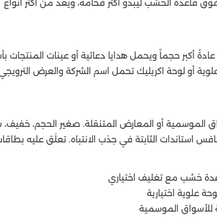
وق قاعدة الخشب ليبدو أكثر فخامة، ويعد من أكثر أنواع
ادةً أكبر حجماً ويحمل هدايا دعائية أو عينات المنتجات ب
 علوية أو لوحة اكريليك تحمل اسم الشركة والعرض الترويجي
واق الموسمية أو المعارض المتنقلة. صغير الحجم، خفيف،
فس استاندات الثابتة في جذب الانتباه. تعلَق عليه بطاقا
دة خشب مع تغليف اختياري
ة علوية اختيارية
ة للأسواق الموسمية