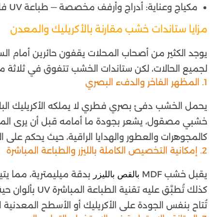
مكياج وعناية: أدراج وأرفف مخصصة — طباعة UV فاخرة على الخشب
مزايا ستاندات خشب مقارنة بالأكريليك والمعدن
يوجد الكثير من أصحاب المحلات يقفون حائرين أمام ال
لجميع الحالات، لكن ستاندات الخشب تتفوق في ثلاثة محا
1. المظهر الفاخر والدفء البصري
يحمل الخشب دفئ بصري فطري لا يملكه الأكريليك البار
خشبي مصقول، يشعر بجودة ما أمامه قبل أن يرى المنتج
كالمجوهرات والعطور والهدايا الراقية، حيث يحكم على ال
2. إمكانية التخصيص الكاملة بالليزر والطباعة المباشرة
يقبل خشب MDF
بدقة ميليمترية، مما يت
بالقص بالليزر
كذلك تُطبَّق عل
تُتاح بنفس الجودة على الأكريليك أو الأسطح المعدنية ا