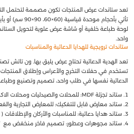
تعد ستاندات عرض المنتجات تكون مصممة لتحتمل التفكيك
تأتي بأحجام مو
لوحة طباعة خلفية أو شاشة عرض علوية لتحويل الستاند
واحد.
ستاندات ترويجية للهدايا الدعائية والمناسبات
تعد الهدية الدعائية تحتاج عرض يليق بها. ون تاتش تصن
تستخدم في حفلات التخرج والأعراس وإطلاق المنتجات و
الدعائية نفسها في طلب واحد، تصميم وتصنيع وطباعة
ستاند تجزئة MDF: للمحلات والصيدليات ومحلات الاكسسوارات. من (طباعة UV- قص ليزر- دهان RAL)
ستاند معارض قابل للتفكيك: للمعارض التجارية والف
ستاند هدايا دعائية: للمناسبات والأركان والإطلاقات 
ستاند مجوهرات وعطور: تصميم فاخر منخفض مع تشط