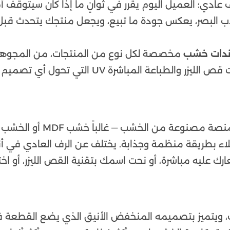
دي؛ العميل اليوم يقرر في ثوانٍ ما إذا كان سيتوقف أ
 البصر، يعكس جودة ما تبيع، ويجعل منتجك يتحدث قبل
ندات خشب
مخصصة لكل نوع من المنتجات، من المجوهر
والمعارض التجارية — بتقنيات قص الليزر والطباعة المباشرة UV التي تحول 
يعد ستاندات خشب عرض منتجات الرياض هو حامل أو منصة مصنوعة من الخشب — غالباً خشب MDF أو الخشب
ء بطريقة منظمة وجذابة. يختلف عن الرف العادي في أن
عليه مباشرة، أو نحت اسمك بتقنية القص الليزر، أو اختي
 ويتميز بتصميمه المنخفض الأنيق الذي يضع القطعة 