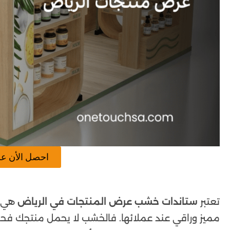
احصل الأن ع
تعتبر
ستاندات خشب عرض المنتجات في الرياض
هي ال
مميز وراقي عند عملائها. فالخشب لا يحمل منتجك فح