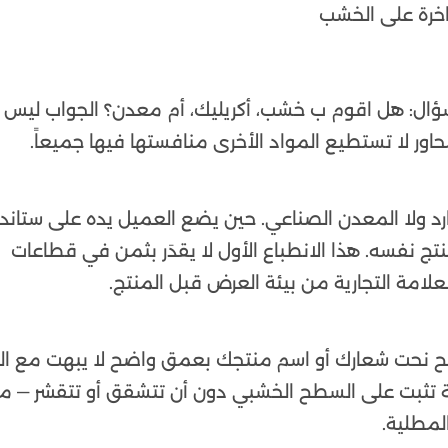
سؤال: هل اقوم ب خشب، أكريليك، أم معدن؟ الجواب ليس وا
ور لا تستطيع المواد الأخرى منافستها فيها جميعاً.
د ولا المعدن الصناعي. حين يضع العميل يده على ستاند
 نفسه. هذا الانطباع الأول لا يقدَر بثمن في قطاعات
علامة التجارية من بيئة العرض قبل المنتج.
يح نحت شعارك أو اسم منتجك بعمق واضح لا يبهت مع ال
يه تقنية الطباعة المباشرة UV بألوان حية تثبت على السطح الخشبي دون أن تتشقق أو تتقشر — 
لمطلية.