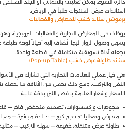
دائرة الضوء. يمكن تغليفه بالقماش أو الجلد الصناعي ف
استاندات عرض المنتجات طلباً في الرياض.
برموشن ستاند خشب للمعارض والفعاليات
يوظف في المعارض التجارية والفعاليات الترويجية، وهو ع
يسهل وصول الزوار إليها. تُضاف إليه أحياناً لوحة طباعة
يجعله أداة تسويقية متكاملة في قطعة واحدة.
ستاند طاولة عرض خشب (Pop-up Table)
هي خيار عملي للعلامات التجارية التي تشارك في الأس
النقل والتركيب، ومع ذلك يحمل من الأناقة ما يجعله ينا
الأسعار وشعار العلامة بـ قص الليزر بدقة عالية.
مجوهرات وإكسسوارات: تصميم منخفض فاخر — قاع
معارض وفعاليات: حجم كبير — طباعة مباشرة — مع لوح
طاولة عرض متنقلة: خفيفة — سهلة التركيب — مثالي