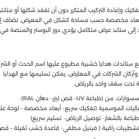
 وإعادة التركيب المتكرر دون أن تفقد شكلها أو متانته
حدة قياسية (60×60، 90×90 سم) أو بأبعاد مخصصة حسب مساحة كشكل في المعرض. تضاف إ
 إلى ستاند عرض متكامل يؤدي دور البوستر والمنصة في آ
ع ستاندات هدايا خشبية مطبوع عليها اسم الحدث أو الشرك
أركان الشركات في المعارض. يمكن تسليمها مع الهدايا
 تحت سقف واحد بالرياض.
عاليات الموسمية (تفكيك سريع- أبعاد مخصصة – لوحة علو
( طباعة بالشعار- توصيل الرياض- تسليم سريع)
يبات راقية ( فينيل مطفي- قاعدة خشب ثقيلة – قص ل