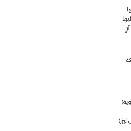
ا.
ليها
نٍ
ة،
ية)
يزر)