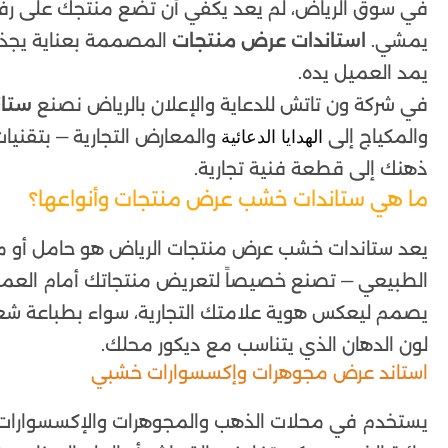
في سوق الرياض، لم يعد يكفي أن تضع منتجك على رف عا
يمشي.
استاندات عرض منتجات
المصممة بعناية يجذب
يمد العميل يده.
في شركة ون تاتش للدعاية والإعلان بالرياض نصنع
ستا
والمكياج إلى
الهدايا الدعائية
ذهنك إلى قطعة فنية تجارية.
ما هي ستاندات خشب عرض منتجات وأنواعها؟
الطبيعي — تصنع خصيصاً لتعريض منتجاتك أمام العملا
يصمم ليعكس هوية علامتك التجارية، سواء بطباعة شعارك 
لون الدهان الذي يتناسب مع ديكور محلك.
استاند عرض مجوهرات وإكسسوارات خشبي
يستخدم في محلات الذهب والمجوهرات والإكسسوارات،