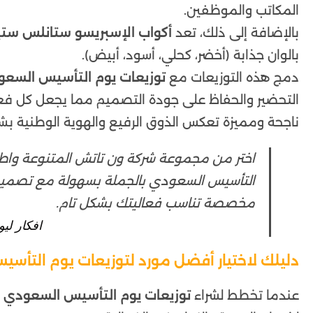
المكاتب والموظفين.
بالإضافة إلى ذلك، تعد
أكواب الإسبريسو ستانلس ست
بالوان جذابة (أخضر، كحلي، أسود، أبيض).
دمج هذه التوزيعات مع
توزيعات يوم التأسيس السع
التحضير والحفاظ على جودة التصميم مما يجعل كل فع
ناجحة ومميزة تعكس الذوق الرفيع والهوية الوطنية ب
اختر من مجموعة شركة ون تاتش المتنوعة واط
التأسيس السعودي بالجملة بسهولة مع تصميم
مخصصة تناسب فعاليتك بشكل تام.
افكار لي
دليلك لاختيار أفضل مورد لتوزيعات يوم التأس
عندما تخطط لشراء
توزيعات يوم التأسيس السعودي
ب