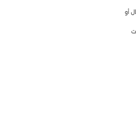
ل أو
ت