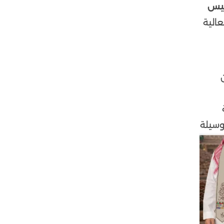
سيس
الية
وسيلة