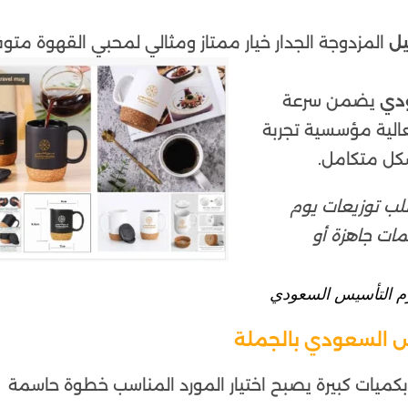
يل
المزدوجة الجدار خيار ممتاز ومثالي لمحبي القهوة متوف
ودي
يضمن سرعة
الية مؤسسية تجربة
شكل متكامل.
لب توزيعات يوم
ات جاهزة أو
وم التأسيس السعودي
يس السعودي بالجملة
كميات كبيرة يصبح اختيار المورد المناسب خطوة حاسمة