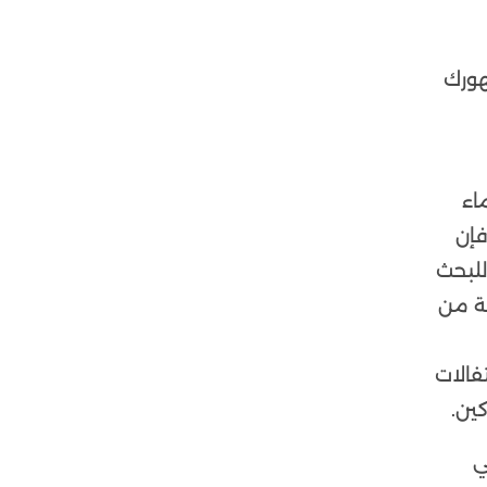
هورك
اء
فإن
للبحث
ة من
فالات
ين.
ي