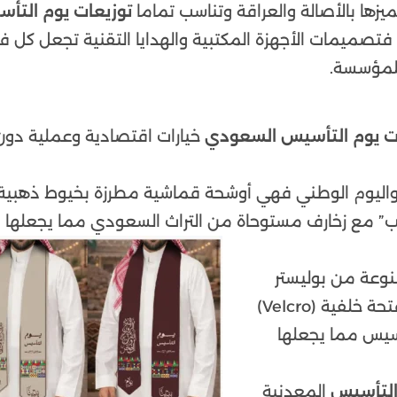
يزها بالأصالة والعراقة وتناسب تماما
توزيعات يوم التأ
تصميمات الأجهزة المكتبية والهدايا التقنية تجعل كل فع
للمؤسسة.
ت يوم التأسيس السعودي
خيارات اقتصادية وعملية دون
اليوم الوطني فهي أوشحة قماشية مطرزة بخيوط ذهبية
ب” مع زخارف مستوحاة من التراث السعودي مما يجعلها 
عة من بوليستر
معاد تدويره بنسبة 97% بتصميم “Ottoman Knit” وفتحة خلفية (Velcro)
أسيس مما يجعلها
المعدنية