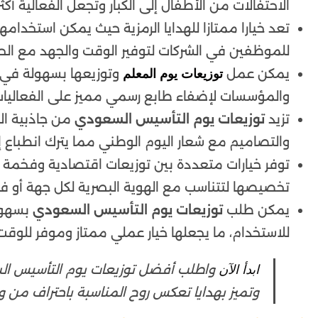
الاحتفالات من الأطفال إلى الكبار وتجعل الفعالية أكثر
تعد خيارا ممتازا للهدايا الرمزية حيث يمكن استخدام
للموظفين في الشركات لتوفير الوقت والجهد مع الح
يمكن عمل
وتوزيعها بسهولة في ا
توزيعات يوم المعلم
والمؤسسات لإضفاء طابع رسمي مميز على الفعاليات
تزيد
توزيعات يوم التأسيس السعودي
من جاذبية الا
والتصاميم مع شعار اليوم الوطني مما يترك انطباع إ
توفر خيارات متعددة بين توزيعات اقتصادية وفخمة ت
تخصيصها لتتناسب مع الهوية البصرية لكل جهة أو فع
يمكن طلب
توزيعات يوم التأسيس السعودي
بسهولة
للاستخدام، ما يجعلها خيار عملي ممتاز وموفر للوقت
واطلب أفضل توزيعات يوم التأسيس ال
ابدأ الآن
وتميز بهدايا تعكس روح المناسبة باحتراف من و