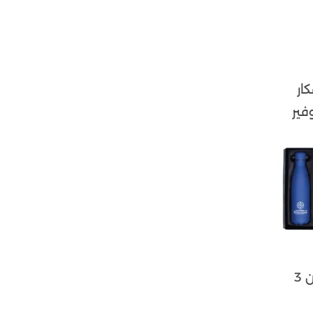
ار
فير
خيارات مبتكرة تشمل باور بانك يحمل شعار مضيء وأسلاك شحن 3