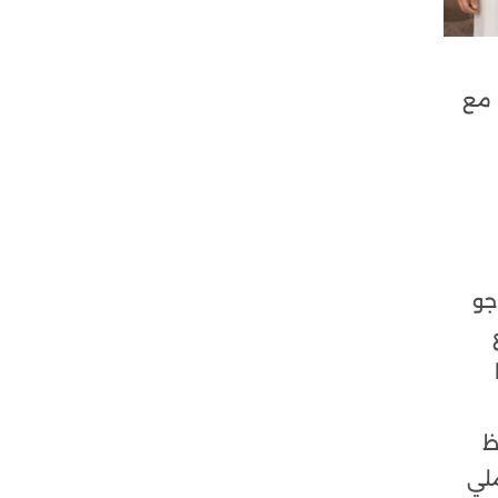
 مع
جو
ظ
ملي