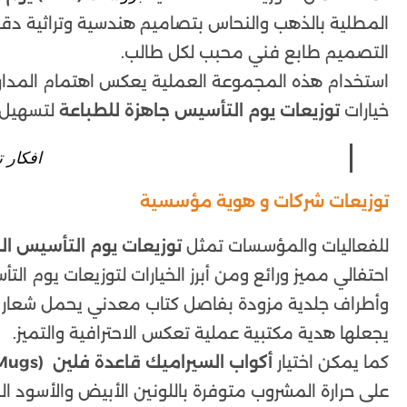
المطلية بالذهب والنحاس بتصاميم هندسية وتراثية د
التصميم طابع فني محبب لكل طالب.
استخدام هذه المجموعة العملية يعكس اهتمام المدارس 
خيارات
توزيعات يوم التأسيس جاهزة للطباعة
لتسهيل ا
افكار ت
توزيعات شركات و هوية مؤسسية
للفعاليات والمؤسسات تمثل
توزيعات يوم التأسيس ا
احتفالي مميز ورائع ومن أبرز الخيارات لتوزيعات يوم ال
وأطراف جلدية مزودة بفاصل كتاب معدني يحمل شعار ا
يجعلها هدية مكتبية عملية تعكس الاحترافية والتميز.
كما يمكن اختيار
أكواب السيراميك قاعدة فلين (Cork Bottom Mugs)ذات
على حرارة المشروب متوفرة باللونين الأبيض والأسود 