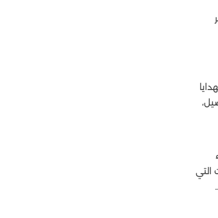
دايا
يل،
 التي