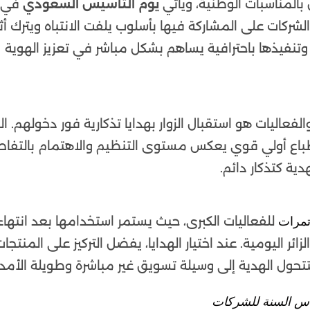
المناسبات الوطنية، ويأتي
يوم التأسيس السعودي
في
ركات على المشاركة فيها بأسلوب يلفت الانتباه ويترك أثر
بة وتنفيذها باحترافية يساهم بشكل مباشر في تعزيز الهوية
عاليات هو استقبال الزوار بهدايا تذكارية فور دخولهم. اله
طباع أولي قوي يعكس مستوى التنظيم والاهتمام بالتفاص
دية كتذكار دائم.
للفعاليات الكبرى، حيث يستمر استخدامها بعد انتهاء
تمرات
ئر اليومية. عند اختيار الهدايا، يفضل التركيز على المنتجات
تتحول الهدية إلى وسيلة تسويق غير مباشرة وطويلة الأمد.
اس السنة للشركات