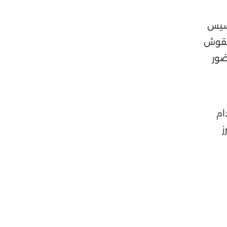
أسيس
لنقوش
ضور
ام
ز